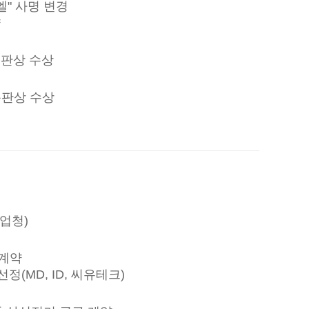
엘" 사명 변경
약
총판상 수상
총판상 수상
업청)
 계약
(MD, ID, 씨유테크)