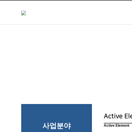
Active E
사업분야
Active Element